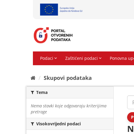
Preskoči
na
sadržaj
Skupovi podаtаkа
Tema
Nema stavki koje odgovaraju kriterijima
pretrage
P
Visokovrijedni podaci
N