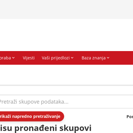
rikaži napredno pretraživanje
Po
isu pronađeni skupovi