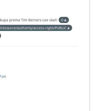
kupa prema Tim Berners-Lee skali:
0
u/resource/authority/access-right/PUBLIC
I-jа
).