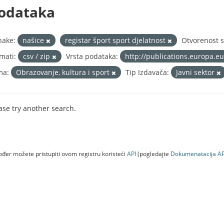
odataka
nake:
našice
registar šport sport djelatnost
Otvorenost s
mati:
csv / zip
Vrsta podataka:
http://publications.europa.e
ma:
Obrazovanje, kultura i sport
Tip Izdavača:
Javni sektor
ase try another search.
đer možete pristupiti ovom registru koristeći
API
(pogledajte
Dokumenаtаcijа AP