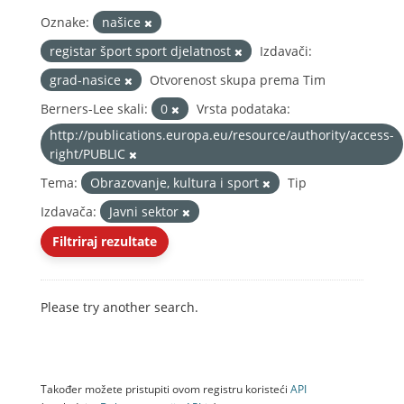
Oznake:
našice
registar šport sport djelatnost
Izdavači:
grad-nasice
Otvorenost skupa prema Tim
Berners-Lee skali:
0
Vrsta podataka:
http://publications.europa.eu/resource/authority/access-
right/PUBLIC
Tema:
Obrazovanje, kultura i sport
Tip
Izdavača:
Javni sektor
Filtriraj rezultate
Please try another search.
Također možete pristupiti ovom registru koristeći
API