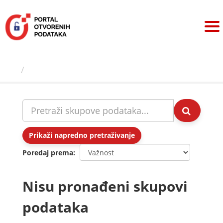
Preskoči
na
sadržaj
Skupovi podаtаkа
Prikaži napredno pretraživanje
Poredaj prema
Nisu pronađeni skupovi
podataka