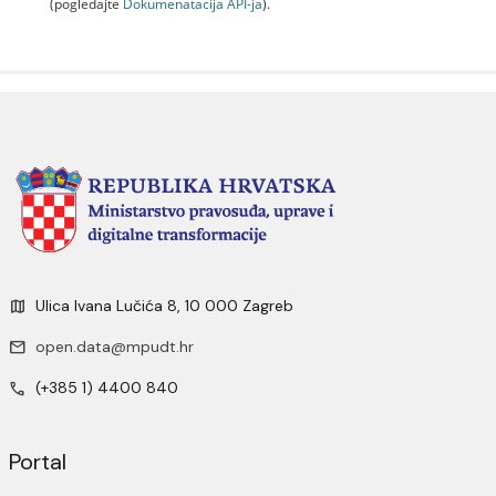
(pogledajte
Dokumenаtаcijа API-jа
).