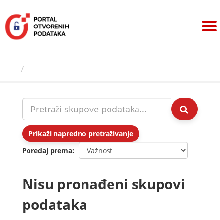
Preskoči
na
sadržaj
Skupovi podаtаkа
Prikaži napredno pretraživanje
Poredaj prema
Nisu pronađeni skupovi
podataka