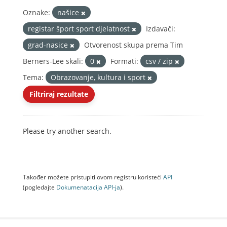
Oznake:
našice
registar šport sport djelatnost
Izdavači:
grad-nasice
Otvorenost skupa prema Tim
Berners-Lee skali:
0
Formati:
csv / zip
Tema:
Obrazovanje, kultura i sport
Filtriraj rezultate
Please try another search.
Također možete pristupiti ovom registru koristeći
API
(pogledajte
Dokumenаtаcijа API-jа
).