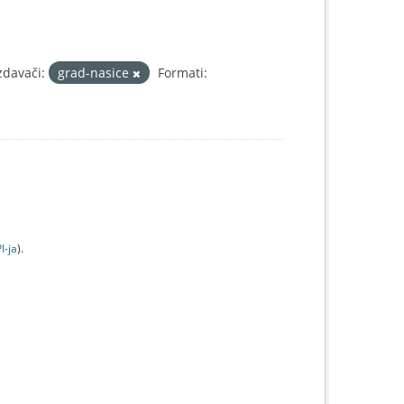
zdavači:
grad-nasice
Formati:
I-jа
).