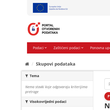
Preskoči
na
sadržaj
Skupovi podаtаkа
Tema
Nema stavki koje odgovaraju kriterijima
pretrage
P
Visokovrijedni podaci
N