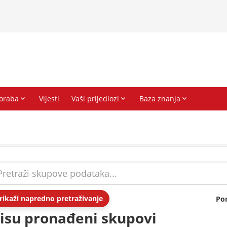
rikaži napredno pretraživanje
Po
isu pronađeni skupovi