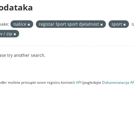
odataka
nake:
našice
registar šport sport djelatnost
sport
I
v / zip
ase try another search.
đer možete pristupiti ovom registru koristeći
API
(pogledajte
Dokumenаtаcijа AP