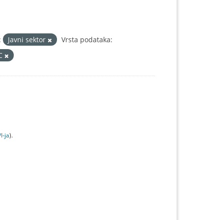
:
Javni sektor
Vrsta podataka:
IC
I-jа
).