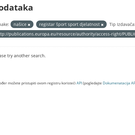
odataka
nake:
našice
registar šport sport djelatnost
Tip Izdavača
ttp://publications.europa.eu/resource/authority/access-right/PUBL
ase try another search.
đer možete pristupiti ovom registru koristeći
API
(pogledajte
Dokumenаtаcijа AP