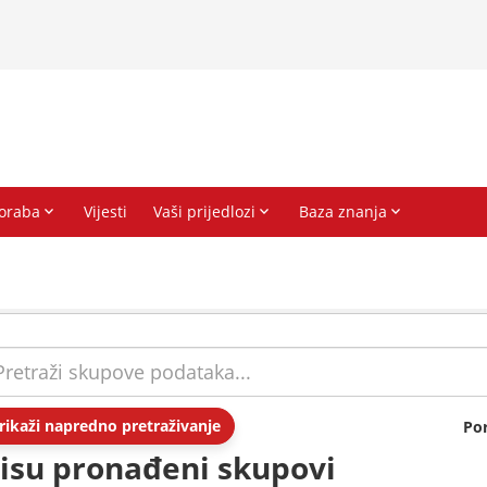
rikaži napredno pretraživanje
Po
isu pronađeni skupovi