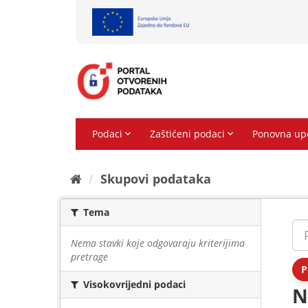
Preskoči
na
sadržaj
Skupovi podаtаkа
Tema
Nema stavki koje odgovaraju kriterijima
pretrage
P
Visokovrijedni podaci
N