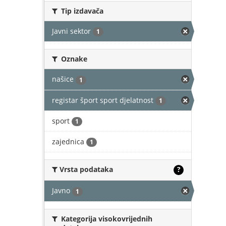
Tip izdavača
Javni sektor
1
Oznake
našice
1
registar šport sport djelatnost
1
sport
1
zajednica
1
Vrsta podataka
?
Javno
1
Kategorija visokovrijednih