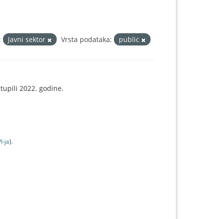
:
Javni sektor
Vrsta podataka:
public
tupili 2022. godine.
I-jа
).