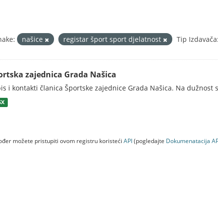
nake:
našice
registar šport sport djelatnost
Tip Izdavača
ortska zajednica Grada Našica
is i kontakti članica Športske zajednice Grada Našica. Na dužnost s
SX
đer možete pristupiti ovom registru koristeći
API
(pogledajte
Dokumenаtаcijа AP