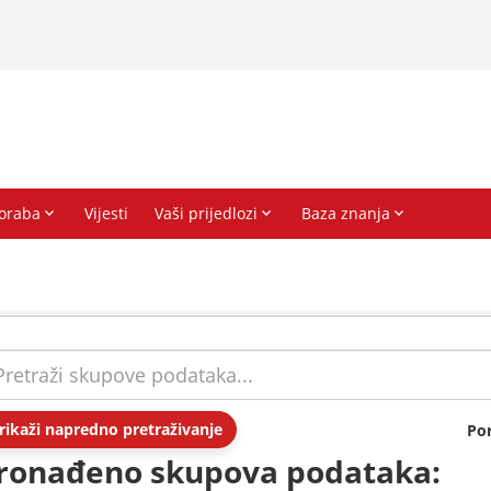
rikaži napredno pretraživanje
Po
ronađeno skupova podataka: