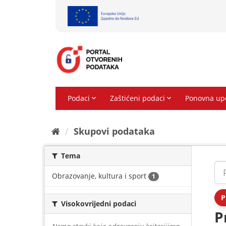
Preskoči
na
sadržaj
Skupovi podаtаkа
Tema
Obrazovanje, kultura i sport
1
P
Visokovrijedni podaci
P