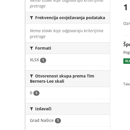
Nema stavki koje odgovaraju kriterijima
1
pretrage
Frekvencija osvježavanja podataka
Oz
Nema stavki koje odgovaraju kriterijima
pretrage
Šp
Formati
Pop
XLSX
1
XL
Otvorenost skupa prema Tim
Berners-Lee skali
Tako
0
1
Izdavači
Grad Našice
1