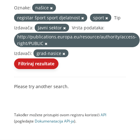
Oznake:
našice
registar šport sport djelatnost
sport
Tip
Izdavača:
Javni sektor
Vrsta podataka:
http://publications.europa.eu/resource/authority/access-
right/PUBLIC
Izdavači:
grad-nasice
Filtriraj rezultate
Please try another search.
Također možete pristupiti ovom registru koristeći
API
(pogledajte
Dokumenаtаcijа API-jа
).