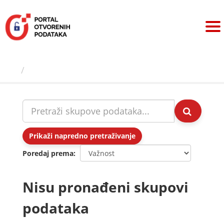
Preskoči
na
sadržaj
Skupovi podаtаkа
Prikaži napredno pretraživanje
Poredaj prema
Nisu pronađeni skupovi
podataka