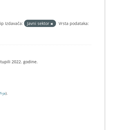
ip Izdavača:
Javni sektor
Vrsta podataka:
tupili 2022. godine.
I-jа
).