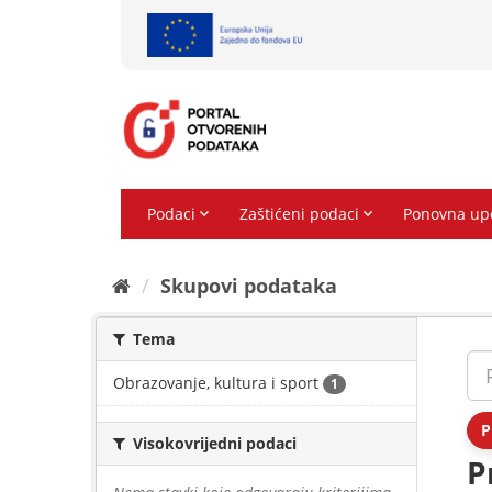
Preskoči
na
sadržaj
Skupovi podаtаkа
Tema
Obrazovanje, kultura i sport
1
P
Visokovrijedni podaci
P