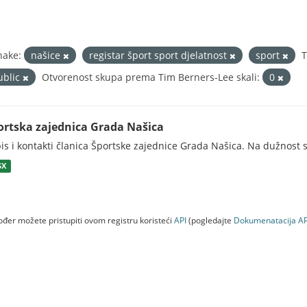
nake:
našice
registar šport sport djelatnost
sport
T
ublic
Otvorenost skupa prema Tim Berners-Lee skali:
0
ortska zajednica Grada Našica
is i kontakti članica Športske zajednice Grada Našica. Na dužnost s
SX
đer možete pristupiti ovom registru koristeći
API
(pogledajte
Dokumenаtаcijа AP