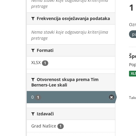
Nema stavki koje odgovaraju kriterijima
1
pretrage
Frekvencija osvježavanja podataka
Oz
Nema stavki koje odgovaraju kriterijima
p
pretrage
Formati
Šp
XLSX
1
Pop
XL
Otvorenost skupa prema Tim
Berners-Lee skali
0
1
Tako
Izdavači
Grad Našice
1