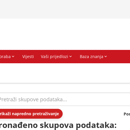
rikaži napredno pretraživanje
Po
ronađeno skupova podataka: