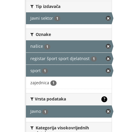
Tip izdavača
Javni sektor
1
Oznake
našice
1
registar šport sport djelatnost
1
sport
1
zajednica
1
Vrsta podataka
?
Javno
1
Kategorija visokovrijednih