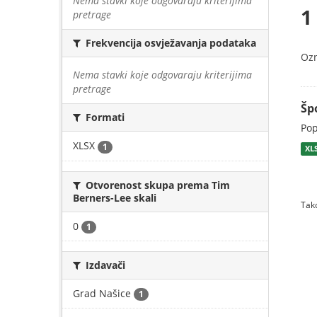
Nema stavki koje odgovaraju kriterijima
1
pretrage
Frekvencija osvježavanja podataka
Oz
Nema stavki koje odgovaraju kriterijima
pretrage
Šp
Formati
Pop
XLSX
1
XL
Otvorenost skupa prema Tim
Berners-Lee skali
Tako
0
1
Izdavači
Grad Našice
1