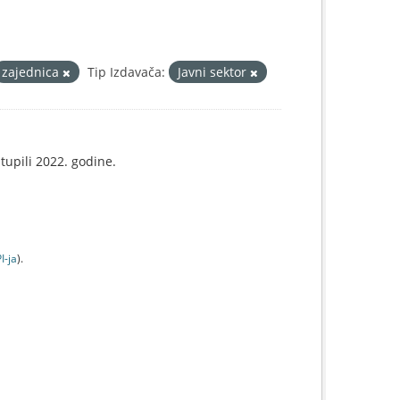
zajednica
Tip Izdavača:
Javni sektor
tupili 2022. godine.
I-jа
).