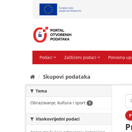
Preskoči
na
sadržaj
Skupovi podаtаkа
Tema
Obrazovanje, kultura i sport
1
P
Visokovrijedni podaci
P