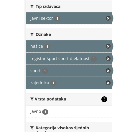
Tip izdavača
Javni sektor
1
Oznake
našice
1
registar šport sport djelatnost
1
sport
1
zajednica
1
Vrsta podataka
?
Javno
1
Kategorija visokovrijednih