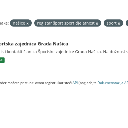
nake:
našice
registar šport sport djelatnost
sport
ortska zajednica Grada Našica
is i kontakti članica Športske zajednice Grada Našica. Na dužnost s
SX
đer možete pristupiti ovom registru koristeći
API
(pogledajte
Dokumenаtаcijа AP