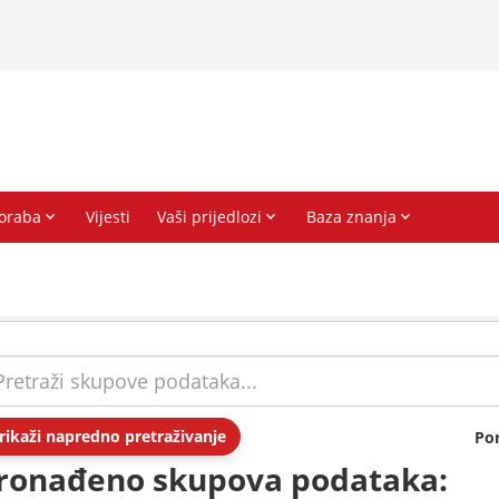
rikaži napredno pretraživanje
Po
ronađeno skupova podataka: