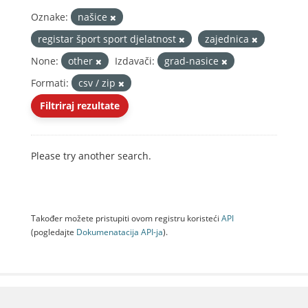
Oznake:
našice
registar šport sport djelatnost
zajednica
None:
other
Izdavači:
grad-nasice
Formati:
csv / zip
Filtriraj rezultate
Please try another search.
Također možete pristupiti ovom registru koristeći
API
(pogledajte
Dokumenаtаcijа API-jа
).