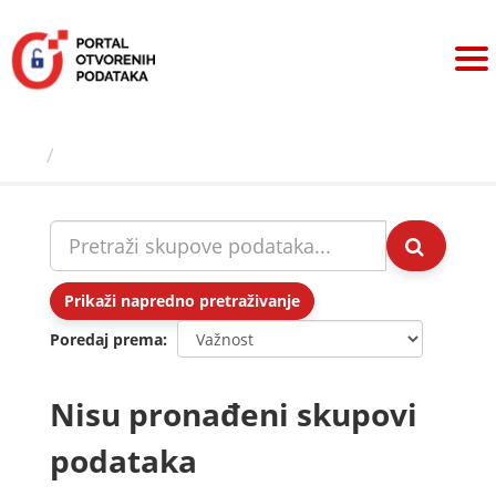
Preskoči
na
sadržaj
Skupovi podаtаkа
Prikaži napredno pretraživanje
Poredaj prema
Nisu pronađeni skupovi
podataka