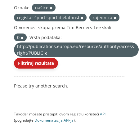
Oznake:
našice
registar šport sport djelatnost
zajednica
Otvorenost skupa prema Tim Berners-Lee skali:
0
Vrsta podataka:
http://publications.europa.eu/resource/authority/access-
right/PUBLIC
Filtriraj rezultate
Please try another search.
Također možete pristupiti ovom registru koristeći
API
(pogledajte
Dokumenаtаcijа API-jа
).