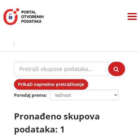
Preskoči
na
sadržaj
Skupovi podаtаkа
Prikaži napredno pretraživanje
Poredaj prema
Pronađeno skupova
podataka: 1