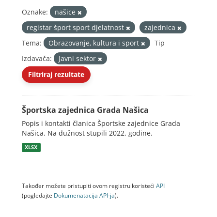
Oznake:
našice
registar šport sport djelatnost
zajednica
Tema:
Obrazovanje, kultura i sport
Tip
Izdavača:
Javni sektor
Filtriraj rezultate
Športska zajednica Grada Našica
Popis i kontakti članica Športske zajednice Grada
Našica. Na dužnost stupili 2022. godine.
XLSX
Također možete pristupiti ovom registru koristeći
API
(pogledajte
Dokumenаtаcijа API-jа
).