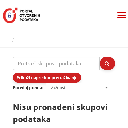
Preskoči
na
sadržaj
Skupovi podаtаkа
Prikaži napredno pretraživanje
Poredaj prema
Nisu pronađeni skupovi
podataka