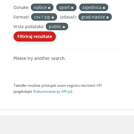
Oznake:
našice
sport
zajednica
Formati:
csv / zip
Izdavači:
grad-nasice
Vrsta podataka:
public
Filtriraj rezultate
Please try another search.
Također možete pristupiti ovom registru koristeći
API
(pogledajte
Dokumenаtаcijа API-jа
).