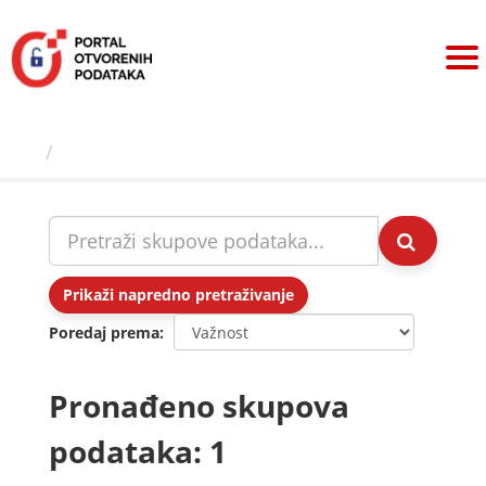
Preskoči
na
sadržaj
Skupovi podаtаkа
Prikaži napredno pretraživanje
Poredaj prema
Pronađeno skupova
podataka: 1