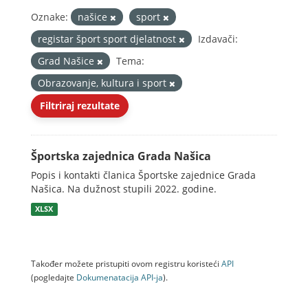
Oznake:
našice
sport
registar šport sport djelatnost
Izdavači:
Grad Našice
Tema:
Obrazovanje, kultura i sport
Filtriraj rezultate
Športska zajednica Grada Našica
Popis i kontakti članica Športske zajednice Grada
Našica. Na dužnost stupili 2022. godine.
XLSX
Također možete pristupiti ovom registru koristeći
API
(pogledajte
Dokumenаtаcijа API-jа
).