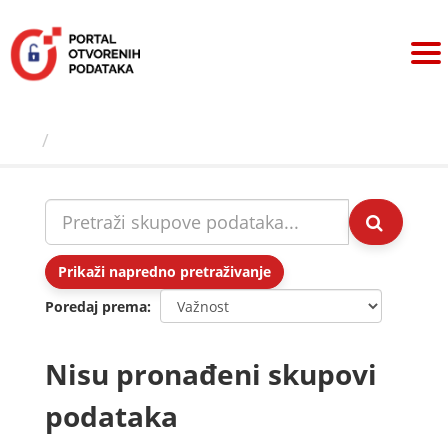
Preskoči
na
sadržaj
Skupovi podаtаkа
Prikaži napredno pretraživanje
Poredaj prema
Nisu pronađeni skupovi
podataka