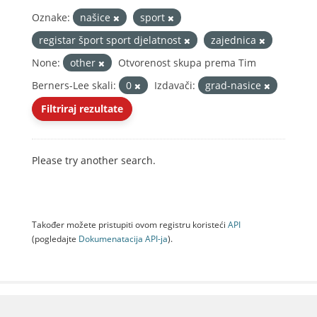
Oznake:
našice
sport
registar šport sport djelatnost
zajednica
None:
other
Otvorenost skupa prema Tim
Berners-Lee skali:
0
Izdavači:
grad-nasice
Filtriraj rezultate
Please try another search.
Također možete pristupiti ovom registru koristeći
API
(pogledajte
Dokumenаtаcijа API-jа
).