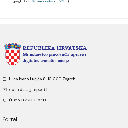
(pogledajte
Dokumenаtаcijа API-jа
).