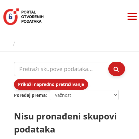
Preskoči
na
sadržaj
Skupovi podаtаkа
Prikaži napredno pretraživanje
Poredaj prema
Nisu pronađeni skupovi
podataka