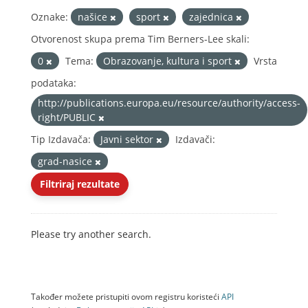
Oznake:
našice
sport
zajednica
Otvorenost skupa prema Tim Berners-Lee skali:
0
Tema:
Obrazovanje, kultura i sport
Vrsta
podataka:
http://publications.europa.eu/resource/authority/access-
right/PUBLIC
Tip Izdavača:
Javni sektor
Izdavači:
grad-nasice
Filtriraj rezultate
Please try another search.
Također možete pristupiti ovom registru koristeći
API