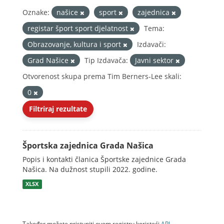
Oznake:
našice
sport
zajednica
registar šport sport djelatnost
Tema:
Obrazovanje, kultura i sport
Izdavači:
Grad Našice
Tip Izdavača:
Javni sektor
Otvorenost skupa prema Tim Berners-Lee skali:
0
Filtriraj rezultate
Športska zajednica Grada Našica
Popis i kontakti članica Športske zajednice Grada
Našica. Na dužnost stupili 2022. godine.
XLSX
Također možete pristupiti ovom registru koristeći
API