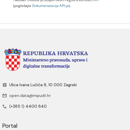
(pogledajte
Dokumenаtаcijа API-jа
).