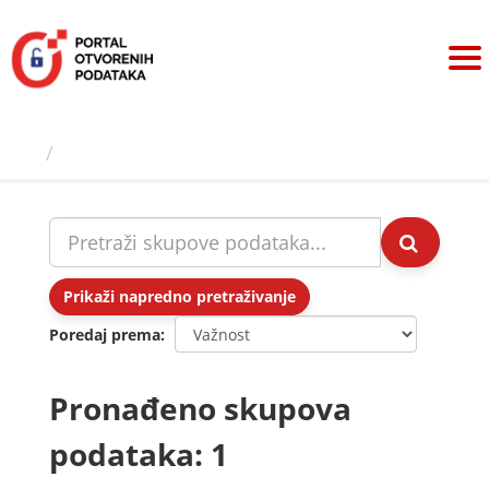
Preskoči
na
sadržaj
Skupovi podаtаkа
Prikaži napredno pretraživanje
Poredaj prema
Pronađeno skupova
podataka: 1