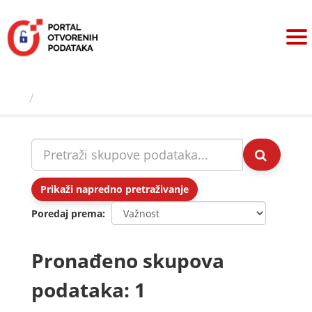
Preskoči
na
sadržaj
Skupovi podаtаkа
Prikaži napredno pretraživanje
Poredaj prema
Pronađeno skupova
podataka: 1