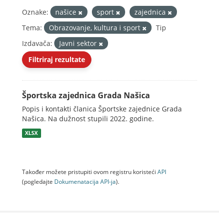
Oznake:
našice
sport
zajednica
Tema:
Obrazovanje, kultura i sport
Tip
Izdavača:
Javni sektor
Filtriraj rezultate
Športska zajednica Grada Našica
Popis i kontakti članica Športske zajednice Grada
Našica. Na dužnost stupili 2022. godine.
XLSX
Također možete pristupiti ovom registru koristeći
API
(pogledajte
Dokumenаtаcijа API-jа
).