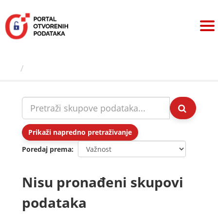
Preskoči
na
sadržaj
Skupovi podаtаkа
Prikaži napredno pretraživanje
Poredaj prema
Nisu pronađeni skupovi
podataka