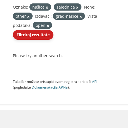
Oznake:
našice
zajednica
None:
other
Izdavači:
grad-nasice
Vrsta
podataka:
open
Filtriraj rezultate
Please try another search.
Također možete pristupiti ovom registru koristeći
API
(pogledajte
Dokumenаtаcijа API-jа
).