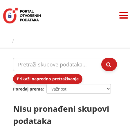
Preskoči
na
sadržaj
Skupovi podаtаkа
Prikaži napredno pretraživanje
Poredaj prema
Nisu pronađeni skupovi
podataka