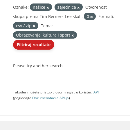
Oznake:
našice
zajednica
Otvorenost
skupa prema Tim Berners-Lee skali:
0
Formati:
csv / zip
Tema:
Obrazovanje, kultura i sport
Filtriraj rezultate
Please try another search.
Također možete pristupiti ovom registru koristeći
API
(pogledajte
Dokumenаtаcijа API-jа
).