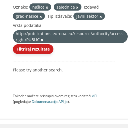
Oznake:
našice
zajednica
Izdavači:
grad-nasice
Tip Izdavača:
Javni sektor
Vrsta podataka:
http://publications.europa.eu/resource/authority/access-
right/PUBLIC
Filtriraj rezultate
Please try another search.
Također možete pristupiti ovom registru koristeći
API
(pogledajte
Dokumenаtаcijа API-jа
).