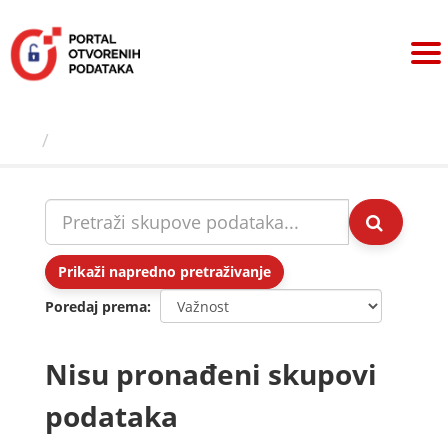
Preskoči
na
sadržaj
Skupovi podаtаkа
Prikaži napredno pretraživanje
Poredaj prema
Nisu pronađeni skupovi
podataka