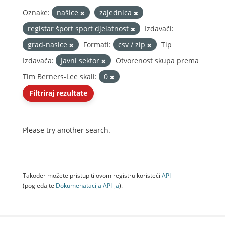
Oznake:
našice
zajednica
registar šport sport djelatnost
Izdavači:
grad-nasice
Formati:
csv / zip
Tip
Izdavača:
Javni sektor
Otvorenost skupa prema
Tim Berners-Lee skali:
0
Filtriraj rezultate
Please try another search.
Također možete pristupiti ovom registru koristeći
API
(pogledajte
Dokumenаtаcijа API-jа
).