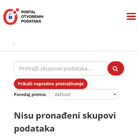
Preskoči
na
sadržaj
Skupovi podаtаkа
Prikaži napredno pretraživanje
Poredaj prema
Nisu pronađeni skupovi
podataka