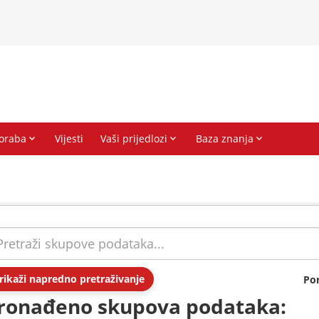
rikaži napredno pretraživanje
Po
ronađeno skupova podataka: