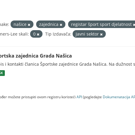
nake:
našice
zajednica
registar šport sport djelatnost
ners-Lee skali:
0
Tip Izdavača:
Javni sektor
ortska zajednica Grada Našica
is i kontakti članica Športske zajednice Grada Našica. Na dužnost s
SX
đer možete pristupiti ovom registru koristeći
API
(pogledajte
Dokumenаtаcijа AP