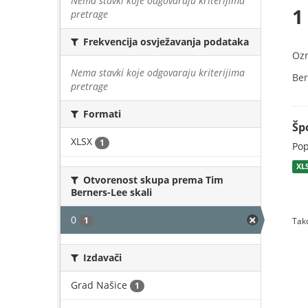
Nema stavki koje odgovaraju kriterijima
1
pretrage
Frekvencija osvježavanja podataka
Oz
Nema stavki koje odgovaraju kriterijima
Ber
pretrage
Formati
Šp
XLSX
1
Pop
XL
Otvorenost skupa prema Tim
Berners-Lee skali
0
1
Tako
Izdavači
Grad Našice
1