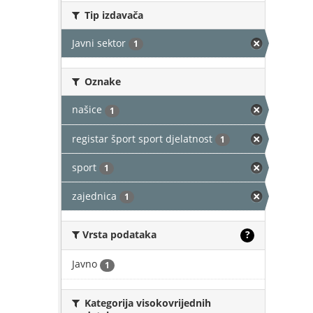
Tip izdavača
Javni sektor
1
Oznake
našice
1
registar šport sport djelatnost
1
sport
1
zajednica
1
Vrsta podataka
?
Javno
1
Kategorija visokovrijednih