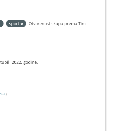
sport
Otvorenost skupa prema Tim
tupili 2022. godine.
I-jа
).