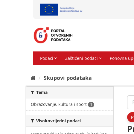
Preskoči
na
sadržaj
Skupovi podаtаkа
Tema
Obrazovanje, kultura i sport
1
P
Visokovrijedni podaci
P