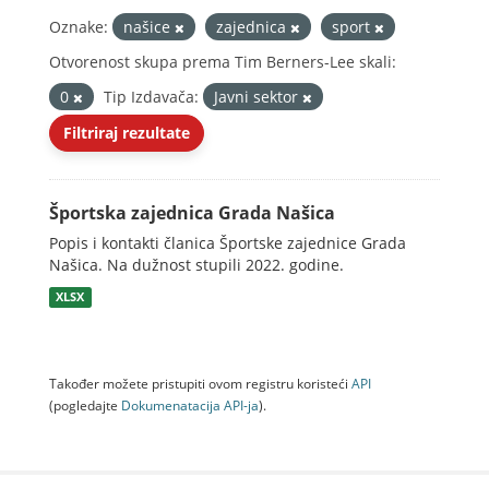
Oznake:
našice
zajednica
sport
Otvorenost skupa prema Tim Berners-Lee skali:
0
Tip Izdavača:
Javni sektor
Filtriraj rezultate
Športska zajednica Grada Našica
Popis i kontakti članica Športske zajednice Grada
Našica. Na dužnost stupili 2022. godine.
XLSX
Također možete pristupiti ovom registru koristeći
API
(pogledajte
Dokumenаtаcijа API-jа
).