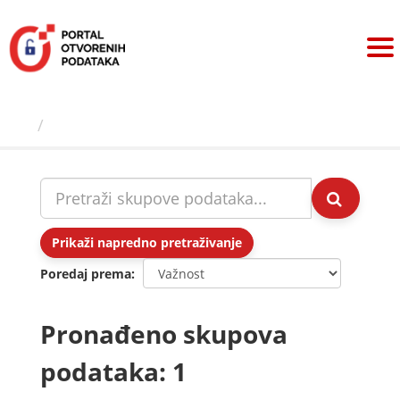
Preskoči
na
sadržaj
Skupovi podаtаkа
Prikaži napredno pretraživanje
Poredaj prema
Pronađeno skupova
podataka: 1