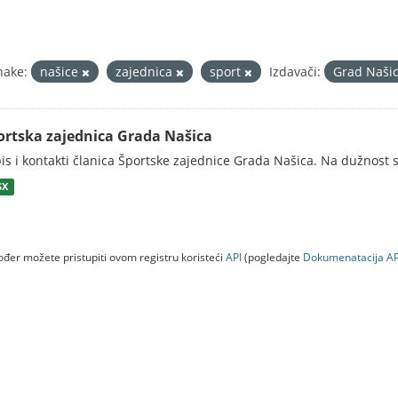
nake:
našice
zajednica
sport
Izdavači:
Grad Naši
ortska zajednica Grada Našica
is i kontakti članica Športske zajednice Grada Našica. Na dužnost s
SX
đer možete pristupiti ovom registru koristeći
API
(pogledajte
Dokumenаtаcijа AP