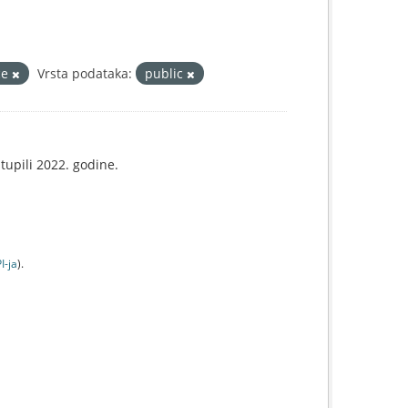
ce
Vrsta podataka:
public
tupili 2022. godine.
I-jа
).