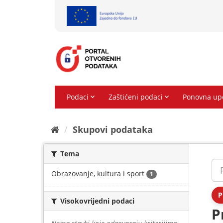
Preskoči
na
sadržaj
Skupovi podаtаkа
Tema
Obrazovanje, kultura i sport
1
P
Visokovrijedni podaci
P