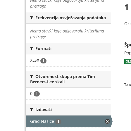
Nema stavki koje odgovaraju kriterijima
1
pretrage
Frekvencija osvježavanja podataka
Oz
Nema stavki koje odgovaraju kriterijima
pretrage
Šp
Formati
Pop
XLSX
1
XL
Otvorenost skupa prema Tim
Berners-Lee skali
Tako
0
1
Izdavači
Grad Našice
1