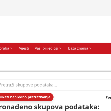
rikaži napredno pretraživanje
Po
ronađeno skupova podataka: