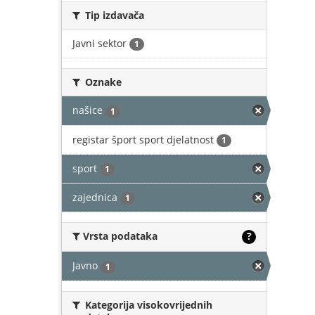
Tip izdavača
Javni sektor
1
Oznake
našice
1
registar šport sport djelatnost
1
sport
1
zajednica
1
Vrsta podataka
?
Javno
1
Kategorija visokovrijednih