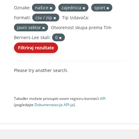
Oznake:
našice
zajednica
sport
Formati:
csv / zip
Tip Izdavača:
Javni sektor
Otvorenost skupa prema Tim
Berners-Lee skali:
0
Filtriraj rezultate
Please try another search.
Također možete pristupiti ovom registru koristeći
API
(pogledajte
Dokumenаtаcijа API-jа
).