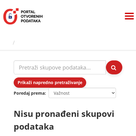
Preskoči
na
sadržaj
Skupovi podаtаkа
Prikaži napredno pretraživanje
Poredaj prema
Nisu pronađeni skupovi
podataka