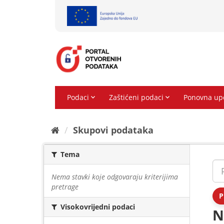
Preskoči
na
sadržaj
Skupovi podаtаkа
Tema
Nema stavki koje odgovaraju kriterijima
pretrage
P
Visokovrijedni podaci
N