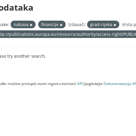
odataka
nake:
nabava
financije
Izdavači:
grad-rijeka
Vrsta 
ttp://publications.europa.eu/resource/authority/access-right/PUBL
ase try another search.
đer možete pristupiti ovom registru koristeći
API
(pogledajte
Dokumenаtаcijа AP