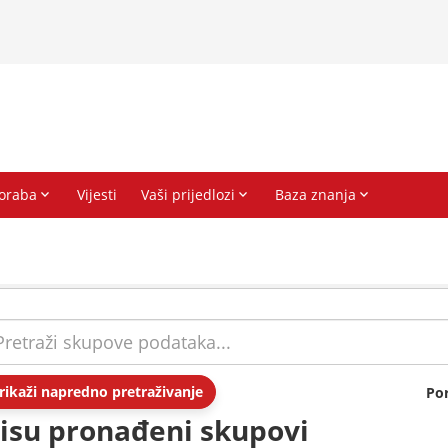
rikaži napredno pretraživanje
Po
isu pronađeni skupovi