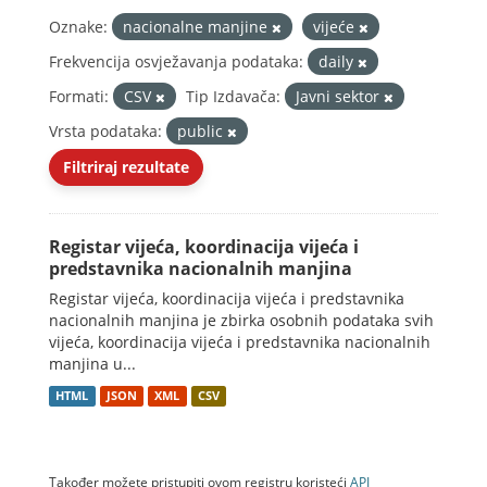
Oznake:
nacionalne manjine
vijeće
Frekvencija osvježavanja podataka:
daily
Formati:
CSV
Tip Izdavača:
Javni sektor
Vrsta podataka:
public
Filtriraj rezultate
Registar vijeća, koordinacija vijeća i
predstavnika nacionalnih manjina
Registar vijeća, koordinacija vijeća i predstavnika
nacionalnih manjina je zbirka osobnih podataka svih
vijeća, koordinacija vijeća i predstavnika nacionalnih
manjina u...
HTML
JSON
XML
CSV
Također možete pristupiti ovom registru koristeći
API