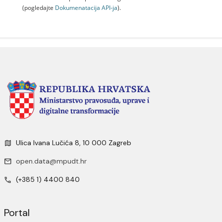
(pogledajte
Dokumenаtаcijа API-jа
).