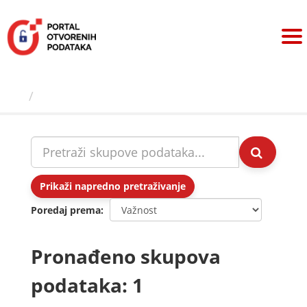
Preskoči
na
sadržaj
Skupovi podаtаkа
Prikaži napredno pretraživanje
Poredaj prema
Pronađeno skupova
podataka: 1