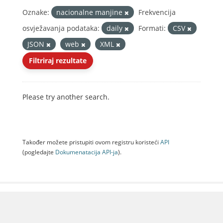
Oznake:
nacionalne manjine
Frekvencija
osvježavanja podataka:
daily
Formati:
CSV
JSON
web
XML
Filtriraj rezultate
Please try another search.
Također možete pristupiti ovom registru koristeći
API
(pogledajte
Dokumenаtаcijа API-jа
).