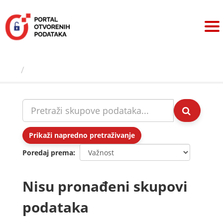
Preskoči
na
sadržaj
Skupovi podаtаkа
Prikaži napredno pretraživanje
Poredaj prema
Nisu pronađeni skupovi
podataka