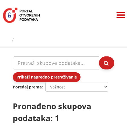
Preskoči
na
sadržaj
Skupovi podаtаkа
Prikaži napredno pretraživanje
Poredaj prema
Pronađeno skupova
podataka: 1