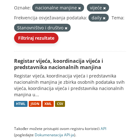
Oznake:
nacionalne manjine
vijeće
Frekvencija osvježavanja podataka:
daily
Tema:
Stanovništvo i društvo
Filtriraj rezultate
Registar vijeća, koordinacija vijeća i
predstavnika nacionalnih manjina
Registar vijeća, koordinacija vijeća i predstavnika
nacionalnih manjina je zbirka osobnih podataka svih
vijeća, koordinacija vijeća i predstavnika nacionalnih
manjina u...
HTML
JSON
XML
CSV
Također možete pristupiti ovom registru koristeći
API
(pogledajte
Dokumenаtаcijа API-jа
).