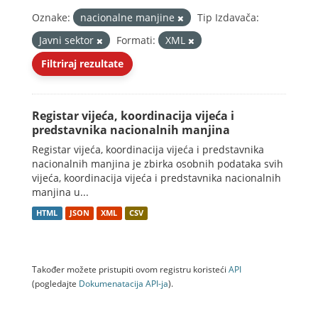
Oznake:
nacionalne manjine
Tip Izdavača:
Javni sektor
Formati:
XML
Filtriraj rezultate
Registar vijeća, koordinacija vijeća i
predstavnika nacionalnih manjina
Registar vijeća, koordinacija vijeća i predstavnika
nacionalnih manjina je zbirka osobnih podataka svih
vijeća, koordinacija vijeća i predstavnika nacionalnih
manjina u...
HTML
JSON
XML
CSV
Također možete pristupiti ovom registru koristeći
API
(pogledajte
Dokumenаtаcijа API-jа
).