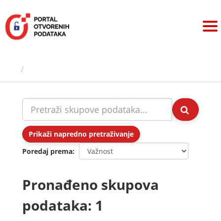
Preskoči
na
sadržaj
Skupovi podаtаkа
Prikaži napredno pretraživanje
Poredaj prema
Pronađeno skupova
podataka: 1