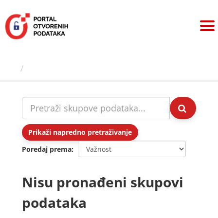
Preskoči
na
sadržaj
Skupovi podаtаkа
Prikaži napredno pretraživanje
Poredaj prema
Nisu pronađeni skupovi
podataka