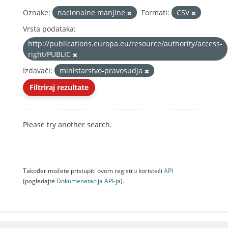
Oznake:
nacionalne manjine
Formati:
CSV
Vrsta podataka:
http://publications.europa.eu/resource/authority/access-
right/PUBLIC
Izdavači:
ministarstvo-pravosudja
Filtriraj rezultate
Please try another search.
Također možete pristupiti ovom registru koristeći
API
(pogledajte
Dokumenаtаcijа API-jа
).