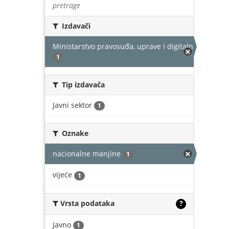
pretrage
Izdavači
Ministarstvo pravosuđa, uprave i digitalne transfor
1
Tip izdavača
Javni sektor
1
Oznake
nacionalne manjine
1
vijeće
1
Vrsta podataka
?
Javno
1