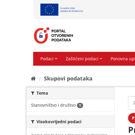
Preskoči
na
sadržaj
Skupovi podаtаkа
Tema
Stanovništvo i društvo
1
P
Visokovrijedni podaci
P