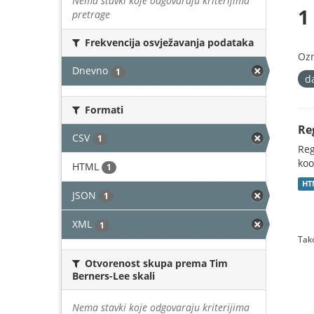
Nema stavki koje odgovaraju kriterijima
1
pretrage
Frekvencija osvježavanja podataka
Oz
Dnevno
1
d
Formati
Re
CSV
1
Reg
koo
HTML
1
HT
JSON
1
XML
1
Tako
Otvorenost skupa prema Tim
Berners-Lee skali
Nema stavki koje odgovaraju kriterijima