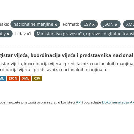
nake:
nacionalne manjine
Formati:
CSV
JSON
XM
aily
Izdavači:
Ministarstvo pravosuđa, uprave i digitalne tran
gistar vijeća, koordinacija vijeća i predstavnika nacion
istar vijeća, koordinacija vijeća i predstavnika nacionalnih manjina
rdinacija vijeća i predstavnika nacionalnih manjina u...
ML
JSON
XML
CSV
đer možete pristupiti ovom registru koristeći
API
(pogledajte
Dokumenаtаcijа AP