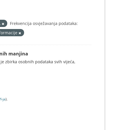
L
Frekvencija osvježavanja podataka:
sformacije
alnih manjina
 je zbirka osobnih podataka svih vijeća,
I-jа
).