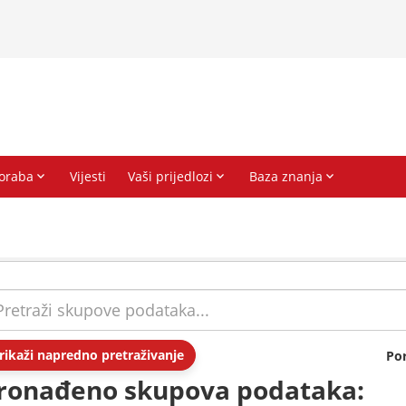
rikaži napredno pretraživanje
Po
ronađeno skupova podataka: