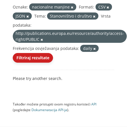
Oznake:
nacionalne manjine
Formati:
CSV
JSON
Tema:
Stanovništvo i društvo
Vrsta
podataka:
http://publications.europa.eu/resource/authority/access-
right/PUBLIC
Frekvencija osvježavanja podataka:
daily
Filtriraj rezultate
Please try another search.
Također možete pristupiti ovom registru koristeći
API
(pogledajte
Dokumenаtаcijа API-jа
).