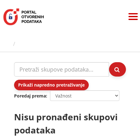
Preskoči
na
sadržaj
Skupovi podаtаkа
Prikaži napredno pretraživanje
Poredaj prema
Nisu pronađeni skupovi
podataka