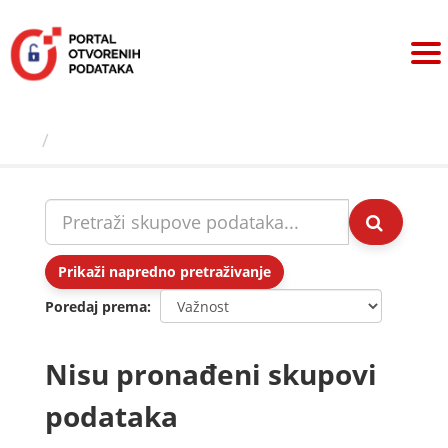
Preskoči
na
sadržaj
Skupovi podаtаkа
Prikaži napredno pretraživanje
Poredaj prema
Nisu pronađeni skupovi
podataka