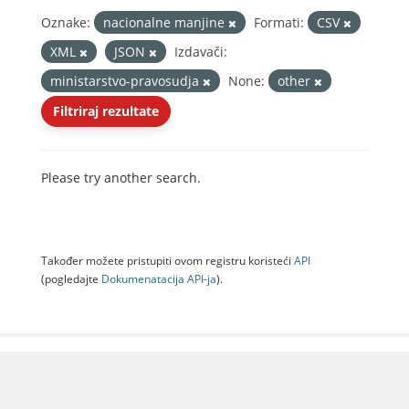
Oznake:
nacionalne manjine
Formati:
CSV
XML
JSON
Izdavači:
ministarstvo-pravosudja
None:
other
Filtriraj rezultate
Please try another search.
Također možete pristupiti ovom registru koristeći
API
(pogledajte
Dokumenаtаcijа API-jа
).