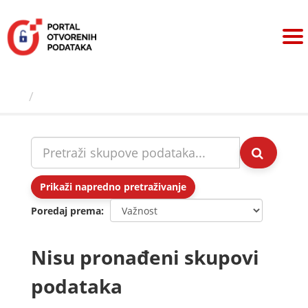
Preskoči
na
sadržaj
Skupovi podаtаkа
Prikaži napredno pretraživanje
Poredaj prema
Nisu pronađeni skupovi
podataka