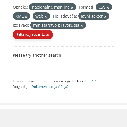
Oznake:
nacionalne manjine
Formati:
CSV
XML
web
Tip Izdavača:
Javni sektor
Izdavači:
ministarstvo-pravosudja
Filtriraj rezultate
Please try another search.
Također možete pristupiti ovom registru koristeći
API
(pogledajte
Dokumenаtаcijа API-jа
).