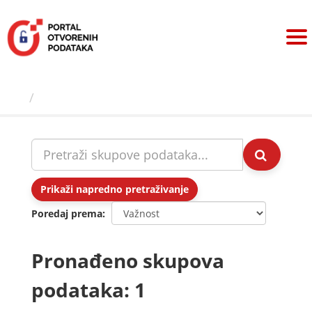
Preskoči
na
sadržaj
Skupovi podаtаkа
Prikaži napredno pretraživanje
Poredaj prema
Pronađeno skupova
podataka: 1