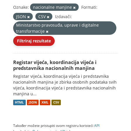
Oznake:
nacionalne manjine
Formati:
JSON
CSV
Izdavači:
Ministarstvo pravosuđa, uprave i digitalne
transformacije
Filtriraj rezultate
Registar vijeća, koordinacija vijeća i
predstavnika nacionalnih manjina
Registar vijeća, koordinacija vijeća i predstavnika
nacionalnih manjina je zbirka osobnih podataka svih
vijeća, koordinacija vijeća i predstavnika nacionalnih
manjina u...
HTML
JSON
XML
CSV
Također možete pristupiti ovom registru koristeći
API