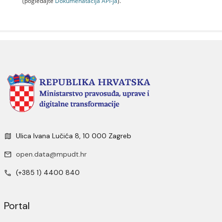
(pogledajte
Dokumenаtаcijа API-jа
).