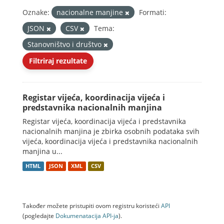
Oznake:
nacionalne manjine
Formati:
JSON
CSV
Tema:
Stanovništvo i društvo
Filtriraj rezultate
Registar vijeća, koordinacija vijeća i
predstavnika nacionalnih manjina
Registar vijeća, koordinacija vijeća i predstavnika
nacionalnih manjina je zbirka osobnih podataka svih
vijeća, koordinacija vijeća i predstavnika nacionalnih
manjina u...
HTML
JSON
XML
CSV
Također možete pristupiti ovom registru koristeći
API
(pogledajte
Dokumenаtаcijа API-jа
).