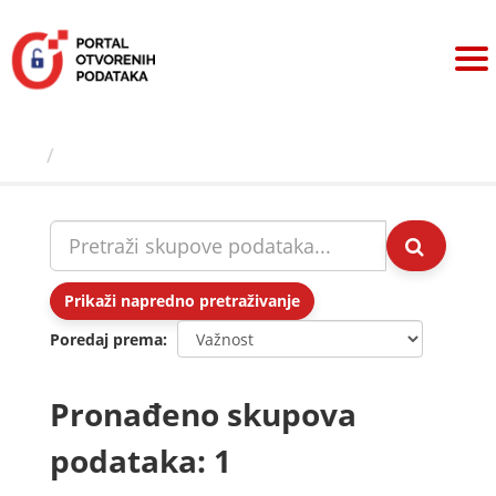
Preskoči
na
sadržaj
Skupovi podаtаkа
Prikaži napredno pretraživanje
Poredaj prema
Pronađeno skupova
podataka: 1