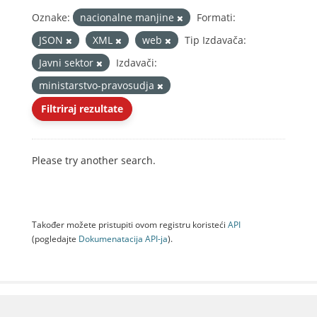
Oznake:
nacionalne manjine
Formati:
JSON
XML
web
Tip Izdavača:
Javni sektor
Izdavači:
ministarstvo-pravosudja
Filtriraj rezultate
Please try another search.
Također možete pristupiti ovom registru koristeći
API
(pogledajte
Dokumenаtаcijа API-jа
).