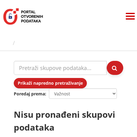
Preskoči
na
sadržaj
Skupovi podаtаkа
Prikaži napredno pretraživanje
Poredaj prema
Nisu pronađeni skupovi
podataka