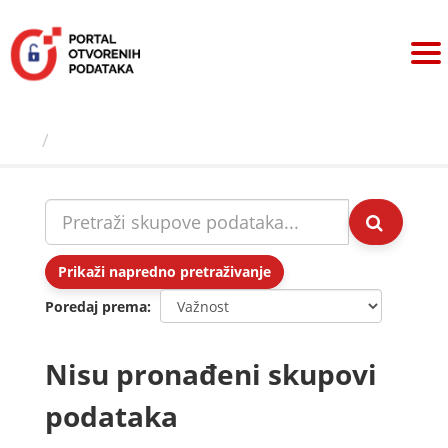
Preskoči
na
sadržaj
Skupovi podаtаkа
Prikaži napredno pretraživanje
Poredaj prema
Nisu pronađeni skupovi
podataka