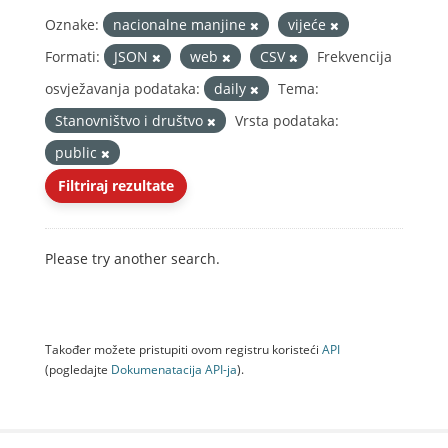
Oznake:
nacionalne manjine
vijeće
Formati:
JSON
web
CSV
Frekvencija
osvježavanja podataka:
daily
Tema:
Stanovništvo i društvo
Vrsta podataka:
public
Filtriraj rezultate
Please try another search.
Također možete pristupiti ovom registru koristeći
API
(pogledajte
Dokumenаtаcijа API-jа
).