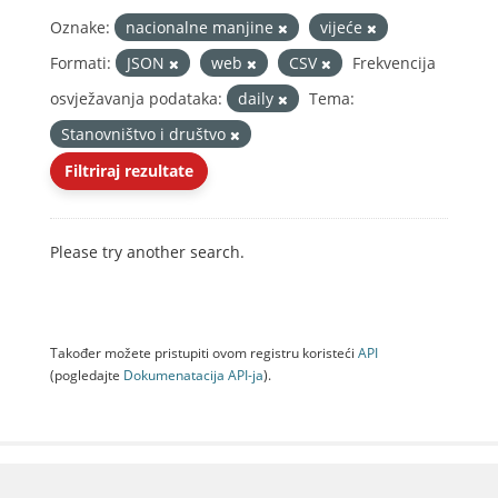
Oznake:
nacionalne manjine
vijeće
Formati:
JSON
web
CSV
Frekvencija
osvježavanja podataka:
daily
Tema:
Stanovništvo i društvo
Filtriraj rezultate
Please try another search.
Također možete pristupiti ovom registru koristeći
API
(pogledajte
Dokumenаtаcijа API-jа
).