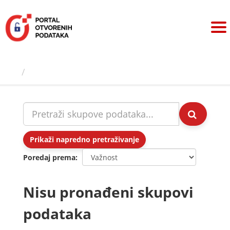
Preskoči
na
sadržaj
Skupovi podаtаkа
Prikaži napredno pretraživanje
Poredaj prema
Nisu pronađeni skupovi
podataka