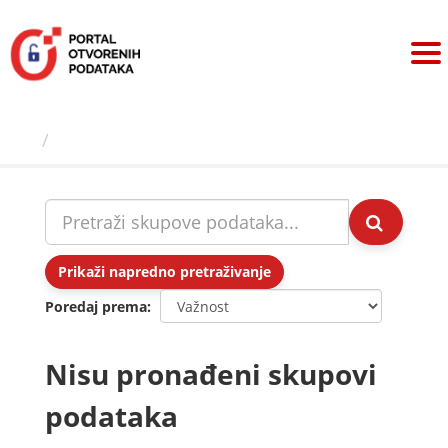
Preskoči
na
sadržaj
Skupovi podаtаkа
Prikaži napredno pretraživanje
Poredaj prema
Nisu pronađeni skupovi
podataka