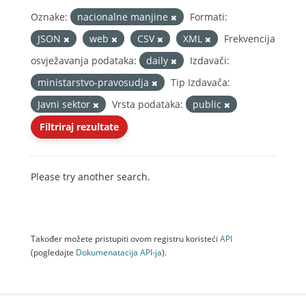
Oznake:
nacionalne manjine
Formati:
JSON
web
CSV
XML
Frekvencija
osvježavanja podataka:
daily
Izdavači:
ministarstvo-pravosudja
Tip Izdavača:
Javni sektor
Vrsta podataka:
public
Filtriraj rezultate
Please try another search.
Također možete pristupiti ovom registru koristeći
API
(pogledajte
Dokumenаtаcijа API-jа
).