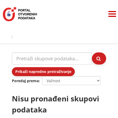
Preskoči
na
sadržaj
Skupovi podаtаkа
Prikaži napredno pretraživanje
Poredaj prema
Nisu pronađeni skupovi
podataka