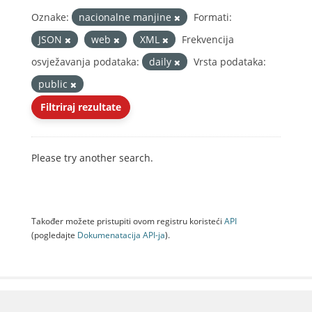
Oznake:
nacionalne manjine
Formati:
JSON
web
XML
Frekvencija
osvježavanja podataka:
daily
Vrsta podataka:
public
Filtriraj rezultate
Please try another search.
Također možete pristupiti ovom registru koristeći
API
(pogledajte
Dokumenаtаcijа API-jа
).