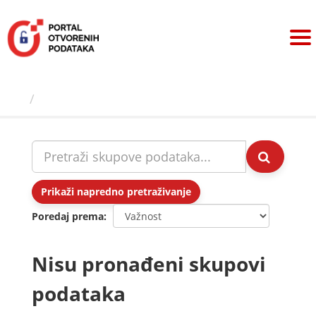
Preskoči
na
sadržaj
Skupovi podаtаkа
Prikaži napredno pretraživanje
Poredaj prema
Nisu pronađeni skupovi
podataka