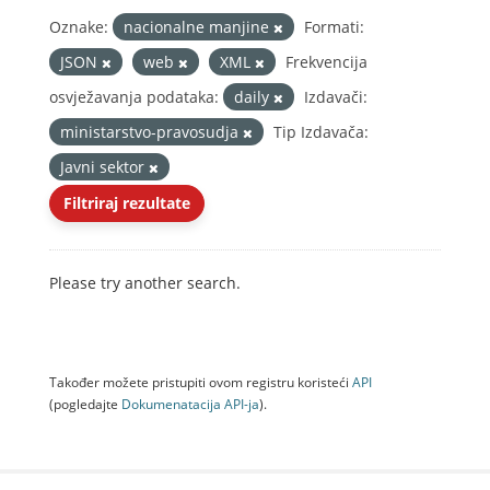
Oznake:
nacionalne manjine
Formati:
JSON
web
XML
Frekvencija
osvježavanja podataka:
daily
Izdavači:
ministarstvo-pravosudja
Tip Izdavača:
Javni sektor
Filtriraj rezultate
Please try another search.
Također možete pristupiti ovom registru koristeći
API
(pogledajte
Dokumenаtаcijа API-jа
).