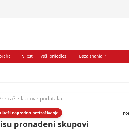
rikaži napredno pretraživanje
Po
isu pronađeni skupovi