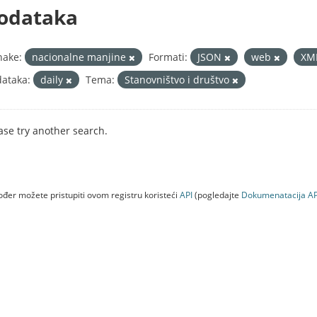
odataka
nake:
nacionalne manjine
Formati:
JSON
web
XM
ataka:
daily
Tema:
Stanovništvo i društvo
ase try another search.
đer možete pristupiti ovom registru koristeći
API
(pogledajte
Dokumenаtаcijа AP