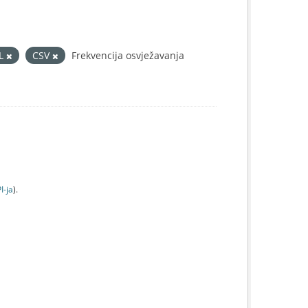
L
CSV
Frekvencija osvježavanja
I-jа
).