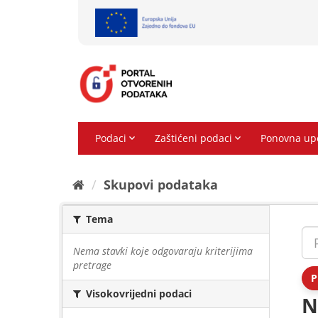
Preskoči
na
sadržaj
Skupovi podаtаkа
Tema
Nema stavki koje odgovaraju kriterijima
pretrage
P
Visokovrijedni podaci
N