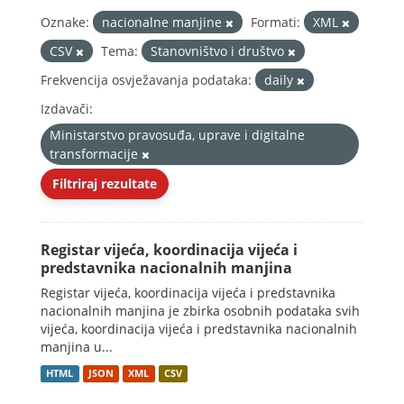
Oznake:
nacionalne manjine
Formati:
XML
CSV
Tema:
Stanovništvo i društvo
Frekvencija osvježavanja podataka:
daily
Izdavači:
Ministarstvo pravosuđa, uprave i digitalne
transformacije
Filtriraj rezultate
Registar vijeća, koordinacija vijeća i
predstavnika nacionalnih manjina
Registar vijeća, koordinacija vijeća i predstavnika
nacionalnih manjina je zbirka osobnih podataka svih
vijeća, koordinacija vijeća i predstavnika nacionalnih
manjina u...
HTML
JSON
XML
CSV