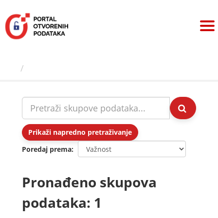
Preskoči
na
sadržaj
Skupovi podаtаkа
Prikaži napredno pretraživanje
Poredaj prema
Pronađeno skupova
podataka: 1