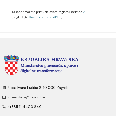
Također možete pristupiti ovom registru koristeći
API
(pogledajte
Dokumenаtаcijа API-jа
).