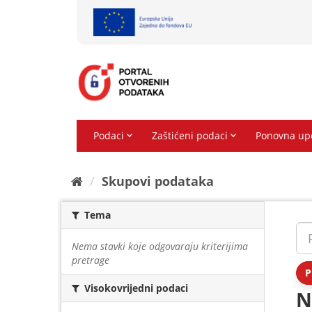
Preskoči
na
sadržaj
Skupovi podаtаkа
Tema
Nema stavki koje odgovaraju kriterijima
pretrage
P
Visokovrijedni podaci
N