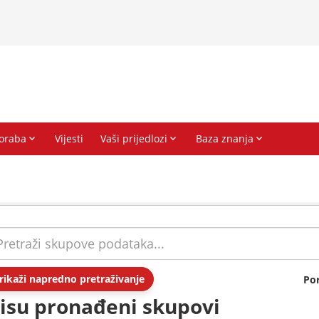
rikaži napredno pretraživanje
Po
isu pronađeni skupovi