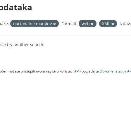
odataka
nake:
nacionalne manjine
Formati:
web
XML
Izdava
ase try another search.
đer možete pristupiti ovom registru koristeći
API
(pogledajte
Dokumenаtаcijа AP