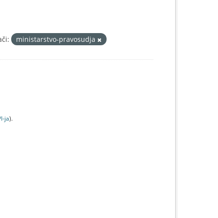
či:
ministarstvo-pravosudja
I-jа
).