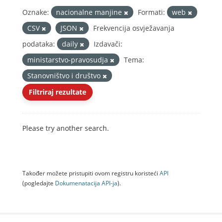
Oznake:
nacionalne manjine
Formati:
web
CSV
JSON
Frekvencija osvježavanja
podataka:
daily
Izdavači:
ministarstvo-pravosudja
Tema:
Stanovništvo i društvo
Filtriraj rezultate
Please try another search.
Također možete pristupiti ovom registru koristeći
API
(pogledajte
Dokumenаtаcijа API-jа
).