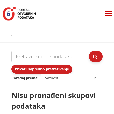
Preskoči
na
sadržaj
Skupovi podаtаkа
Prikaži napredno pretraživanje
Poredaj prema
Nisu pronađeni skupovi
podataka