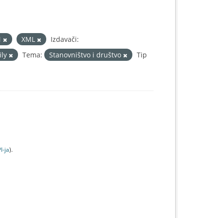
N
XML
Izdavači:
ily
Tema:
Stanovništvo i društvo
Tip
I-jа
).