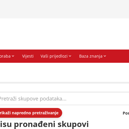
rikaži napredno pretraživanje
Po
isu pronađeni skupovi