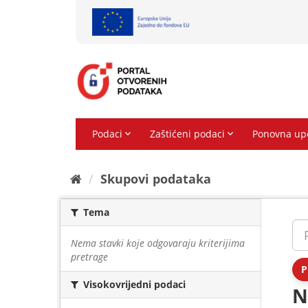
Preskoči
na
sadržaj
Skupovi podаtаkа
Tema
Nema stavki koje odgovaraju kriterijima
pretrage
P
Visokovrijedni podaci
N