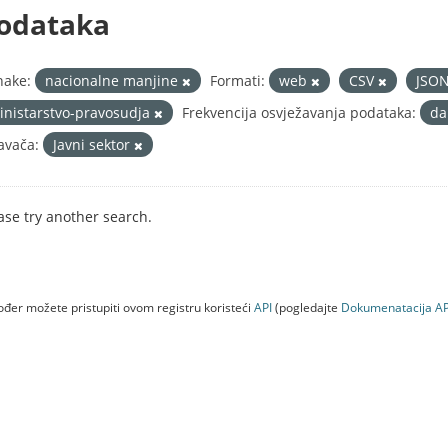
odataka
nake:
nacionalne manjine
Formati:
web
CSV
JSO
inistarstvo-pravosudja
Frekvencija osvježavanja podataka:
da
avača:
Javni sektor
ase try another search.
đer možete pristupiti ovom registru koristeći
API
(pogledajte
Dokumenаtаcijа AP