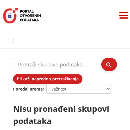
Preskoči
na
sadržaj
Skupovi podаtаkа
Prikaži napredno pretraživanje
Poredaj prema
Nisu pronađeni skupovi
podataka