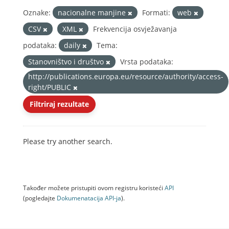
Oznake:
nacionalne manjine
Formati:
web
CSV
XML
Frekvencija osvježavanja
podataka:
daily
Tema:
Stanovništvo i društvo
Vrsta podataka:
http://publications.europa.eu/resource/authority/access-
right/PUBLIC
Filtriraj rezultate
Please try another search.
Također možete pristupiti ovom registru koristeći
API
(pogledajte
Dokumenаtаcijа API-jа
).